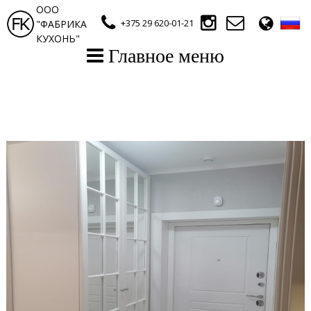
ООО
+375 29 620-01-21
"ФАБРИКА
КУХОНЬ"
Главное меню
Главная
Эл. каталог (кухни)
Эл. каталог (шкафы-купе)
Наши работы
Контакты
⠀⠀⠀